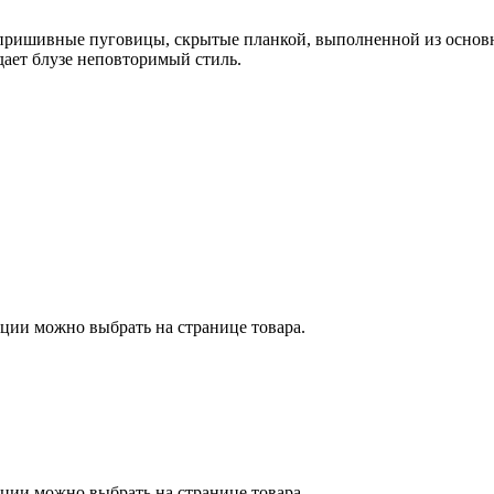
а пришивные пуговицы, скрытые планкой, выполненной из основ
ает блузе неповторимый стиль.
пции можно выбрать на странице товара.
пции можно выбрать на странице товара.