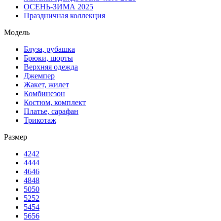
ОСЕНЬ-ЗИМА 2025
Праздничная коллекция
Модель
Блуза, рубашка
Брюки, шорты
Верхняя одежда
Джемпер
Жакет, жилет
Комбинезон
Костюм, комплект
Платье, сарафан
Трикотаж
Размер
42
42
44
44
46
46
48
48
50
50
52
52
54
54
56
56