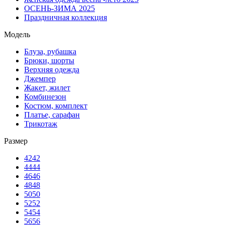
ОСЕНЬ-ЗИМА 2025
Праздничная коллекция
Модель
Блуза, рубашка
Брюки, шорты
Верхняя одежда
Джемпер
Жакет, жилет
Комбинезон
Костюм, комплект
Платье, сарафан
Трикотаж
Размер
42
42
44
44
46
46
48
48
50
50
52
52
54
54
56
56